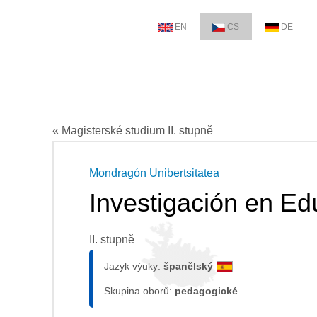
EN
CS
DE
« Magisterské studium II. stupně
Mondragón Unibertsitatea
Investigación en Ed
II. stupně
Jazyk výuky:
španělský
Skupina oborů:
pedagogické