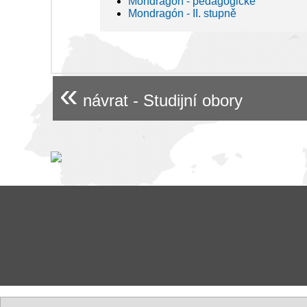
Mondragón - pedagogické
Mondragón - II. stupně
«
návrat - Studijní obory