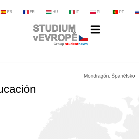
ES
FR
HU
IT
PL
PT
Mondragón, Španělsko
ucación