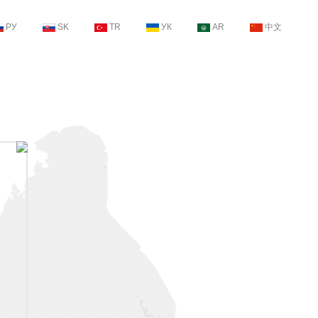
РУ
SK
TR
УК
AR
中文