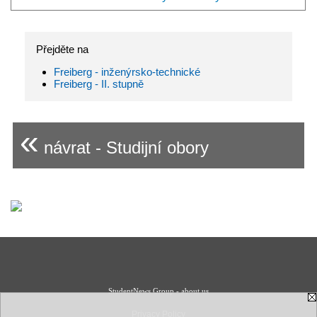
Přejděte na
Freiberg - inženýrsko-technické
Freiberg - II. stupně
«
návrat - Studijní obory
StudentNews Group - about us
Privacy Policy