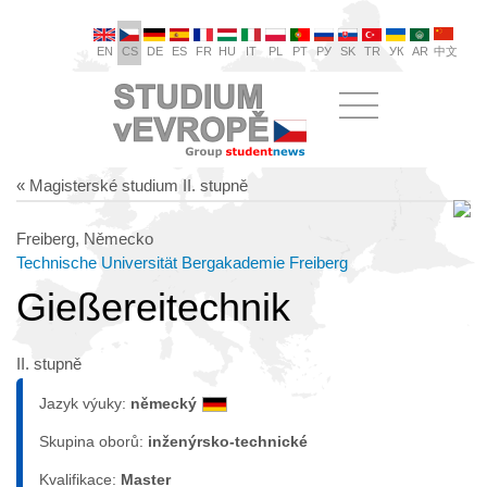
EN
CS
DE
ES
FR
HU
IT
PL
PT
РУ
SK
TR
УК
AR
中文
« Magisterské studium II. stupně
Freiberg, Německo
Technische Universität Bergakademie Freiberg
Gießereitechnik
II. stupně
Jazyk výuky:
německý
Skupina oborů:
inženýrsko-technické
Kvalifikace:
Master