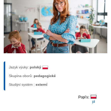
Jazyk výuky:
polský
Skupina oborů:
pedagogické
Studijní systém :
externí
Popi's:
pl