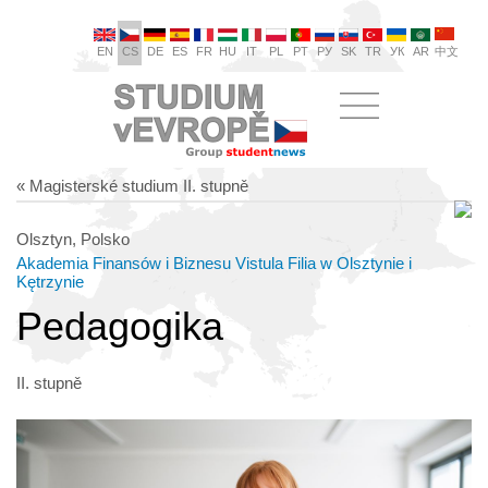
EN
CS
DE
ES
FR
HU
IT
PL
PT
РУ
SK
TR
УК
AR
中文
« Magisterské studium II. stupně
Olsztyn, Polsko
Akademia Finansów i Biznesu Vistula Filia w Olsztynie i
Kętrzynie
Pedagogika
II. stupně