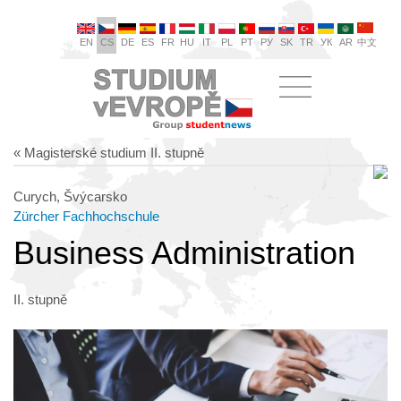
EN
CS
DE
ES
FR
HU
IT
PL
PT
РУ
SK
TR
УК
AR
中文
« Magisterské studium II. stupně
Curych, Švýcarsko
Zürcher Fachhochschule
Business Administration
II. stupně