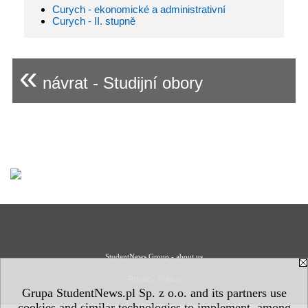
Curych - ekonomické a administrativní
Curych - II. stupně
«
návrat - Studijní obory
StudentNews Group - about us
Privacy Policy
Grupa StudentNews.pl Sp. z o.o. and its partners use
cookies and similar technologies to implement, among