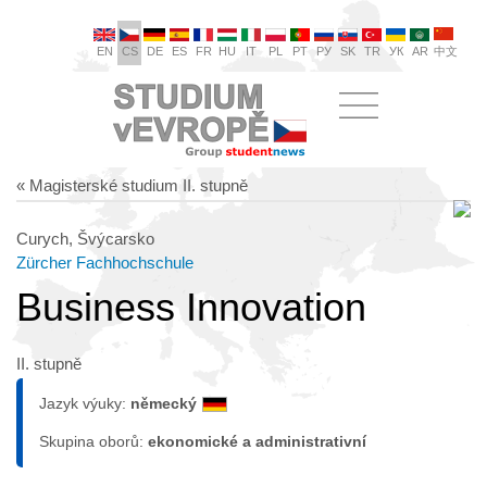
EN
CS
DE
ES
FR
HU
IT
PL
PT
РУ
SK
TR
УК
AR
中文
« Magisterské studium II. stupně
Curych, Švýcarsko
Zürcher Fachhochschule
Business Innovation
II. stupně
Jazyk výuky:
německý
Skupina oborů:
ekonomické a administrativní