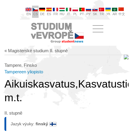
EN
CS
DE
ES
FR
HU
IT
PL
PT
РУ
SK
TR
УК
AR
中文
« Magisterské studium II. stupně
Tampere, Finsko
Tampereen yliopisto
Aikuiskasvatus,Kasvatusti
m.t.
II. stupně
Jazyk výuky:
finský