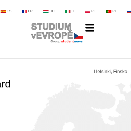
ES
FR
HU
IT
PL
PT
Helsinki, Finsko
ård