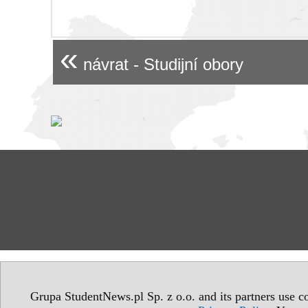
«
návrat - Studijní obory
Grupa StudentNews.pl Sp. z o.o. and its partners use co