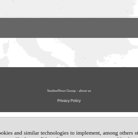
StudentNews Group - about us
Privacy Policy
okies and similar technologies to implement, among others sta