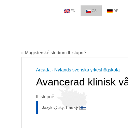
EN
CS
DE
« Magisterské studium II. stupně
Arcada - Nylands svenska yrkeshögskola
Avancerad klinisk v
II. stupně
Jazyk výuky:
finský