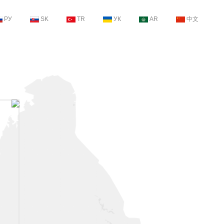
РУ
SK
TR
УК
AR
中文