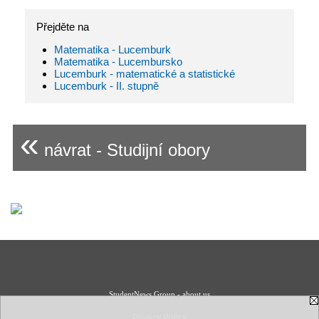
Přejděte na
Matematika - Lucemburk
Matematika - Lucembursko
Lucemburk - matematické a statistické
Lucemburk - II. stupně
«
návrat - Studijní obory
StudentNews Group - about us
Privacy Policy