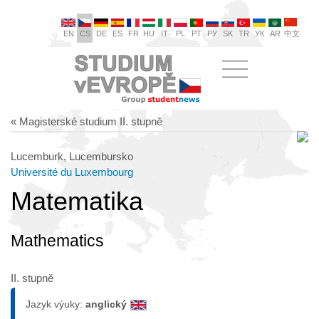
EN
CS
DE
ES
FR
HU
IT
PL
PT
РУ
SK
TR
УК
AR
中文
« Magisterské studium II. stupně
Lucemburk, Lucembursko
Université du Luxembourg
Matematika
Mathematics
II. stupně
Jazyk výuky:
anglický