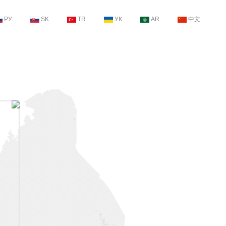
РУ
SK
TR
УК
AR
中文