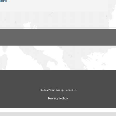
tivní
StudentNews Group - about us
Privacy Policy