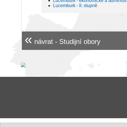
Lucemburk - ekonomické a administra
Lucemburk - II. stupně
«
návrat - Studijní obory