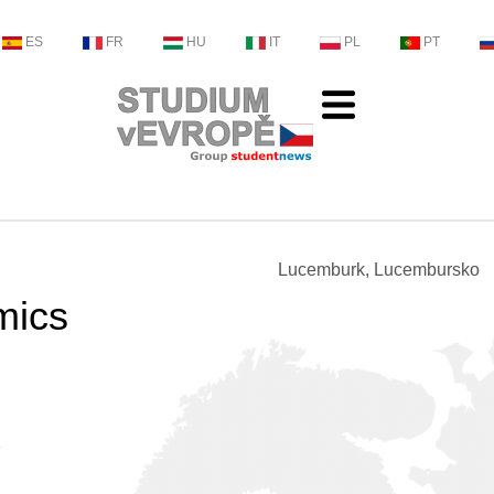
ES
FR
HU
IT
PL
PT
Lucemburk, Lucembursko
mics