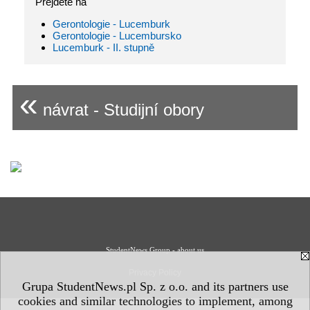
Přejděte na
Gerontologie - Lucemburk
Gerontologie - Lucembursko
Lucemburk - II. stupně
«
návrat - Studijní obory
StudentNews Group - about us
Privacy Policy
Grupa StudentNews.pl Sp. z o.o. and its partners use
cookies and similar technologies to implement, among