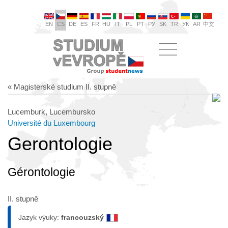
EN
CS
DE
ES
FR
HU
IT
PL
PT
РУ
SK
TR
УК
AR
中文
« Magisterské studium II. stupně
Lucemburk, Lucembursko
Université du Luxembourg
Gerontologie
Gérontologie
II. stupně
Jazyk výuky:
francouzský