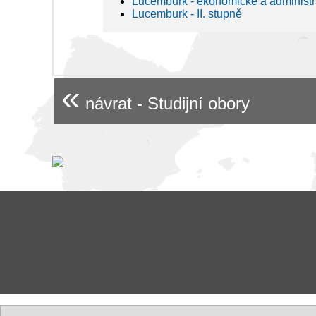
Lucemburk - ekonomické a administra
Lucemburk - II. stupně
«
návrat - Studijní obory