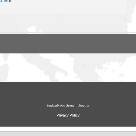
tivní
StudentNews Group - about us
Privacy Policy