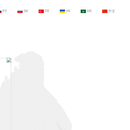
РУ
SK
TR
УК
AR
中文