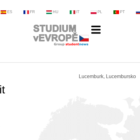
ES
FR
HU
IT
PL
PT
Lucemburk, Lucembursko
t