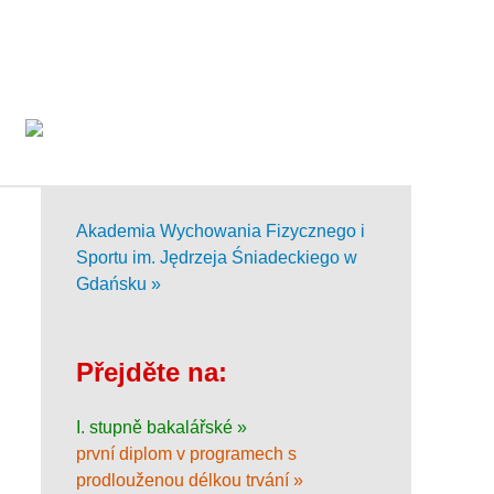
Akademia Wychowania Fizycznego i
Sportu im. Jędrzeja Śniadeckiego w
Gdańsku »
Přejděte na:
I. stupně bakalářské »
první diplom v programech s
prodlouženou délkou trvání »