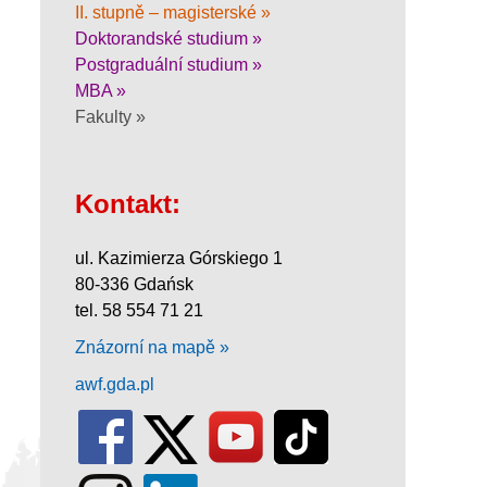
II. stupně – magisterské »
Doktorandské studium »
Postgraduální studium »
MBA »
Fakulty »
Kontakt:
ul. Kazimierza Górskiego 1
80-336 Gdańsk
tel. 58 554 71 21
Znázorní na mapě »
awf.gda.pl