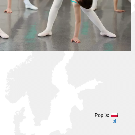
Popi's:
pl