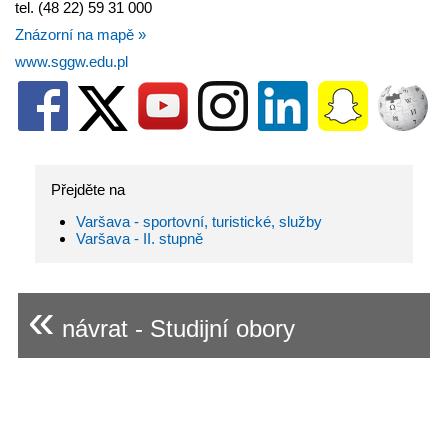
tel. (48 22) 59 31 000
Znázorní na mapě »
www.sggw.edu.pl
Přejděte na
Varšava - sportovní, turistické, služby
Varšava - II. stupně
«
návrat - Studijní obory