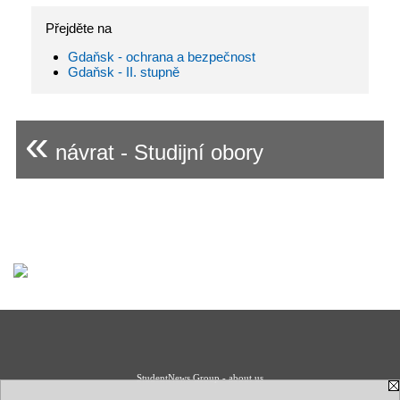
Přejděte na
Gdaňsk - ochrana a bezpečnost
Gdaňsk - II. stupně
«
návrat - Studijní obory
StudentNews Group - about us