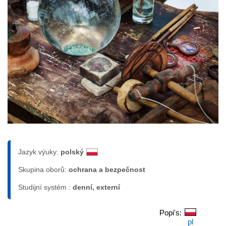
Jazyk výuky:
polský
Skupina oborů:
ochrana a bezpečnost
Studijní systém :
denní, externí
Popi's:
pl