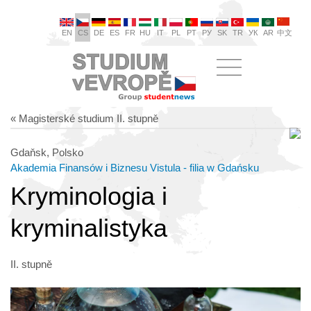
EN
CS
DE
ES
FR
HU
IT
PL
PT
РУ
SK
TR
УК
AR
中文
« Magisterské studium II. stupně
Gdaňsk, Polsko
Akademia Finansów i Biznesu Vistula - filia w Gdańsku
Kryminologia i
kryminalistyka
II. stupně