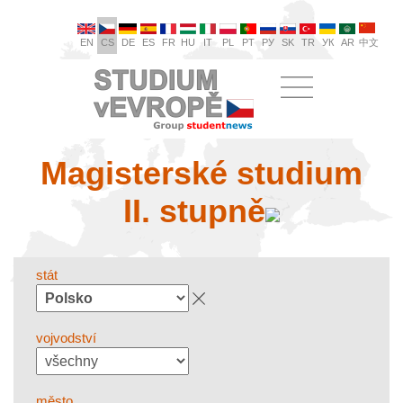
EN
CS
DE
ES
FR
HU
IT
PL
PT
РУ
SK
TR
УК
AR
中文
Magisterské studium
II. stupně
stát
vojvodství
město