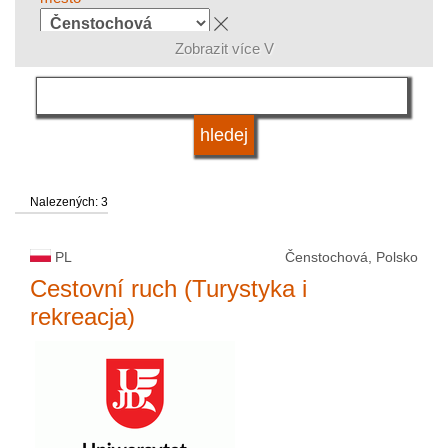
Zobrazit více V
skupina oborů
jazyk
Nalezených: 3
systém studia
PL
Čenstochová, Polsko
druh vysoké školy
Cestovní ruch (Turystyka i
rekreacja)
status vysoké školy