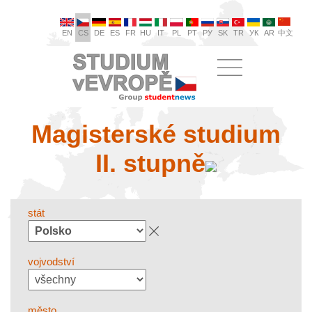
EN
CS
DE
ES
FR
HU
IT
PL
PT
РУ
SK
TR
УК
AR
中文
Magisterské studium
II. stupně
stát
vojvodství
město