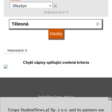
Zobrazit více V
skupina oborů
jazyk
Nalezených: 0
systém studia
Chybí zápisy splňující zvolená kriteria
druh vysoké školy
status vysoké školy
StudentNews Group - about us
Privacy Policy
Grupa StudentNews.pl Sp. z o.o. and its partners use