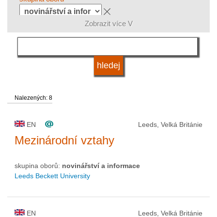
Zobrazit více V
jazyk
systém studia
Nalezených: 8
kvalifikace
EN
Leeds, Velká Británie
druh vysoké školy
Mezinárodní vztahy
skupina oborů:
novinářství a informace
status vysoké školy
Leeds Beckett University
EN
Leeds, Velká Británie