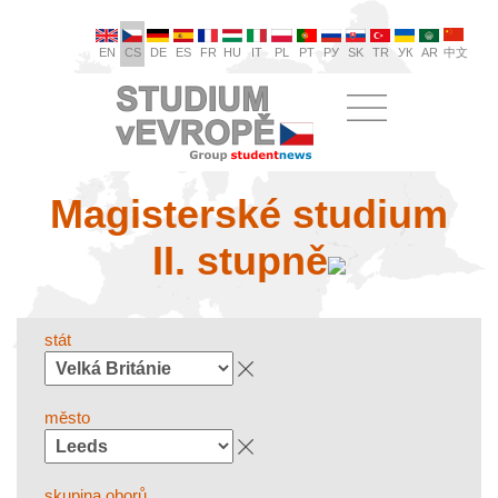
EN
CS
DE
ES
FR
HU
IT
PL
PT
РУ
SK
TR
УК
AR
中文
Magisterské studium
II. stupně
stát
město
skupina oborů