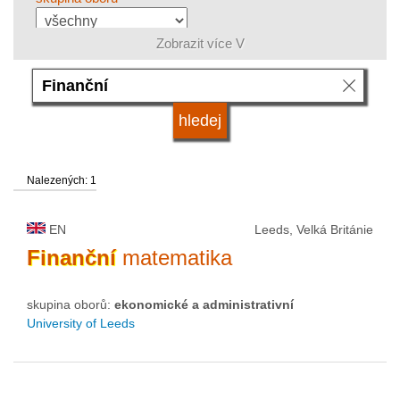
Zobrazit více V
jazyk
systém studia
Nalezených: 1
kvalifikace
EN
Leeds, Velká Británie
druh vysoké školy
Finanční
matematika
skupina oborů:
ekonomické a administrativní
status vysoké školy
University of Leeds