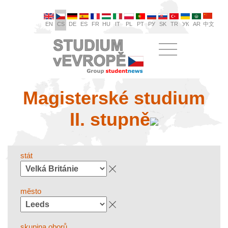
EN
CS
DE
ES
FR
HU
IT
PL
PT
РУ
SK
TR
УК
AR
中文
Magisterské studium
II. stupně
stát
město
skupina oborů