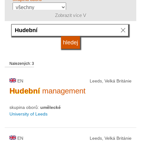
Zobrazit více V
jazyk
systém studia
Nalezených: 3
kvalifikace
EN
Leeds, Velká Británie
druh vysoké školy
Hudební
management
skupina oborů:
umělecké
status vysoké školy
University of Leeds
EN
Leeds, Velká Británie