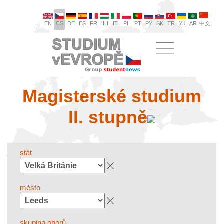
EN
CS
DE
ES
FR
HU
IT
PL
PT
РУ
SK
TR
УК
AR
中文
Magisterské studium
II. stupně
stát
město
skupina oborů