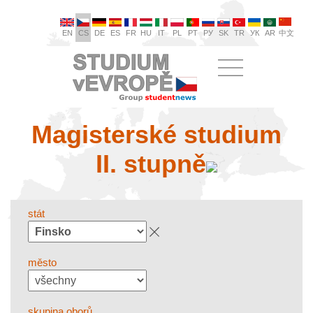
EN
CS
DE
ES
FR
HU
IT
PL
PT
РУ
SK
TR
УК
AR
中文
Magisterské studium
II. stupně
stát
město
skupina oborů