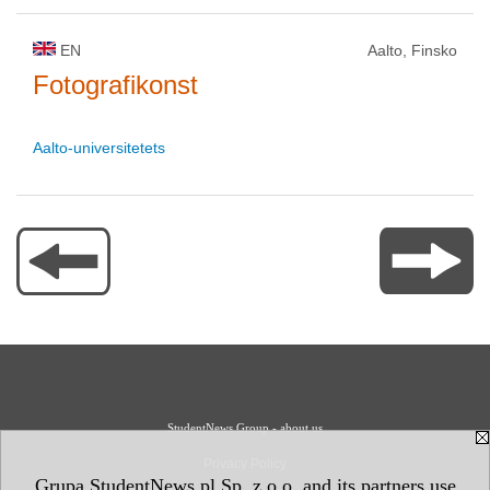
EN
Aalto, Finsko
Fotografikonst
Aalto-universitetets
StudentNews Group - about us
Privacy Policy
Grupa StudentNews.pl Sp. z o.o. and its partners use