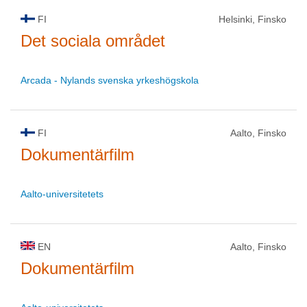
FI
Helsinki, Finsko
Det sociala området
Arcada - Nylands svenska yrkeshögskola
FI
Aalto, Finsko
Dokumentärfilm
Aalto-universitetets
EN
Aalto, Finsko
Dokumentärfilm