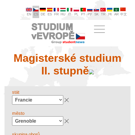
EN
CS
DE
ES
FR
HU
IT
PL
PT
РУ
SK
TR
УК
AR
中文
Magisterské studium
II. stupně
stát
město
skupina oborů