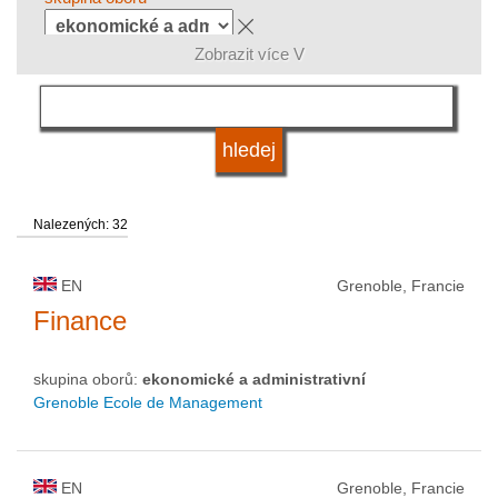
Zobrazit více V
jazyk
kvalifikace
Nalezených: 32
druh vysoké školy
EN
Grenoble, Francie
status vysoké školy
Finance
skupina oborů:
ekonomické a administrativní
Grenoble Ecole de Management
EN
Grenoble, Francie