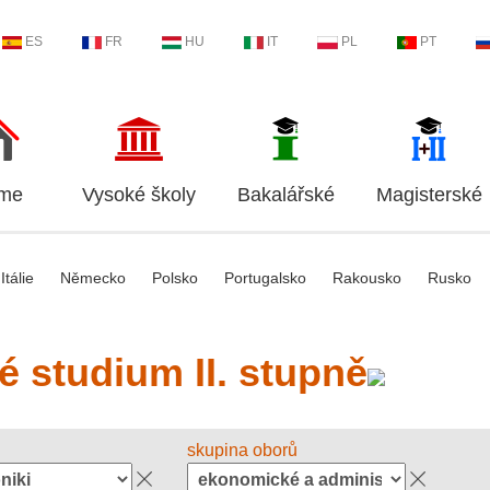
ES
FR
HU
IT
PL
PT
me
Vysoké školy
Bakalářské
Magisterské
Itálie
Německo
Polsko
Portugalsko
Rakousko
Rusko
é studium II. stupně
skupina oborů