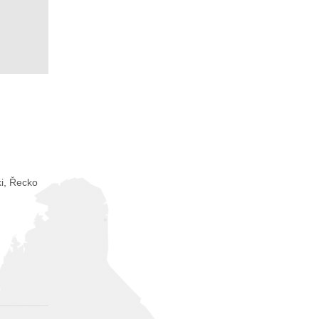
i, Řecko