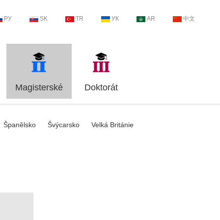
РУ
SK
TR
УК
AR
中文
Magisterské
Doktorát
Španělsko
Švýcarsko
Velká Británie