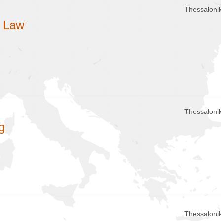
Thessalonik
d Law
Thessalonik
g
Thessalonik