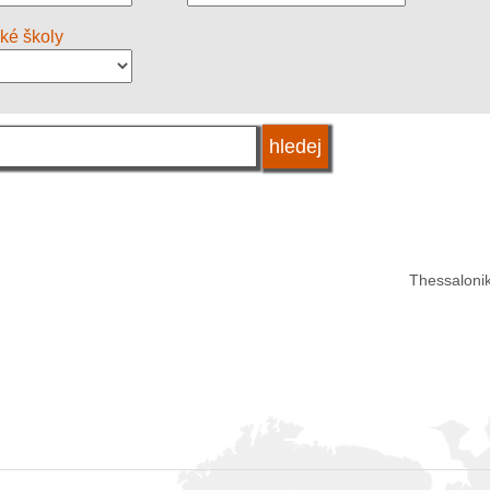
oké školy
Thessalonik