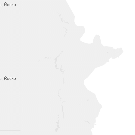
i, Řecko
i, Řecko