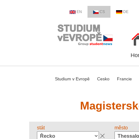
EN
CS
DE
Ho
Studium v Evropě
Cesko
Francie
Magistersk
stát
město