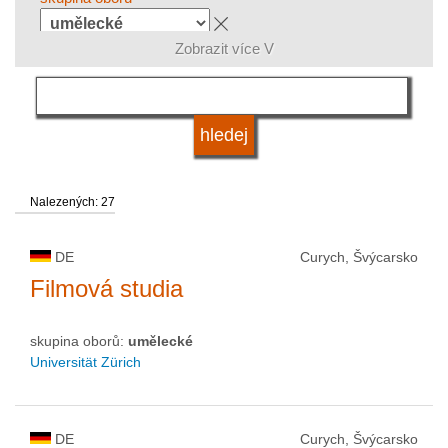
Zobrazit více V
jazyk
druh vysoké školy
Nalezených: 27
status vysoké školy
DE
Curych, Švýcarsko
Filmová studia
skupina oborů:
umělecké
Universität Zürich
DE
Curych, Švýcarsko