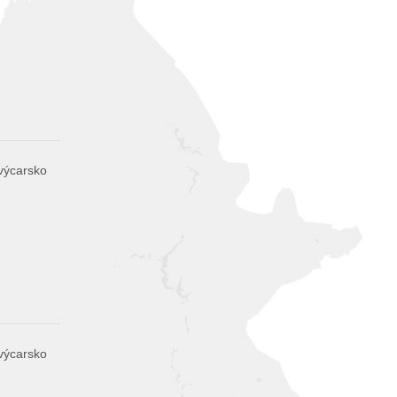
výcarsko
výcarsko