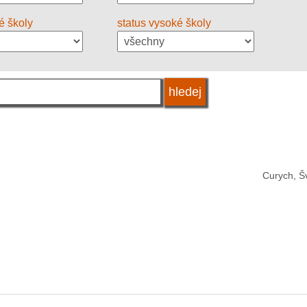
é školy
status vysoké školy
Curych, Š