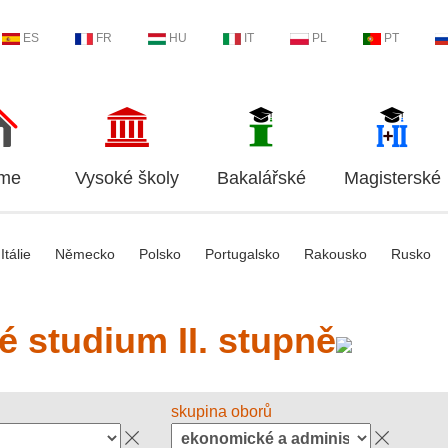
ES
FR
HU
IT
PL
PT
me
Vysoké školy
Bakalářské
Magisterské
Itálie
Německo
Polsko
Portugalsko
Rakousko
Rusko
é studium II. stupně
skupina oborů