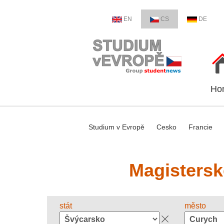
EN
CS
DE
Ho
Studium v Evropě
Cesko
Francie
Magistersk
stát
město