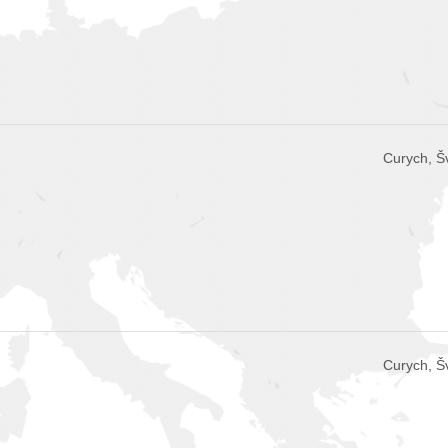
Curych, Š
Curych, Š