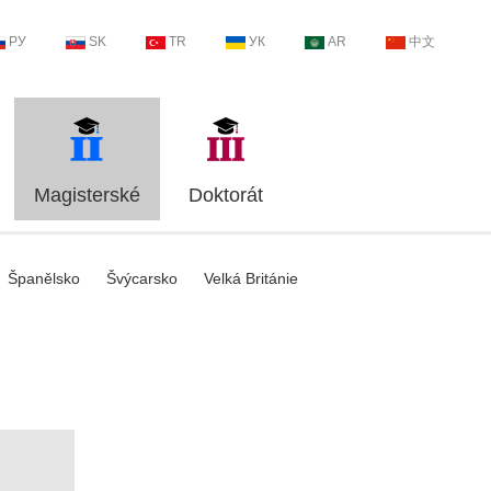
РУ
SK
TR
УК
AR
中文
Magisterské
Doktorát
Španělsko
Švýcarsko
Velká Británie