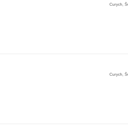
Curych, Š
Curych, Š