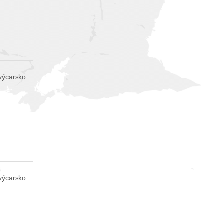
výcarsko
výcarsko