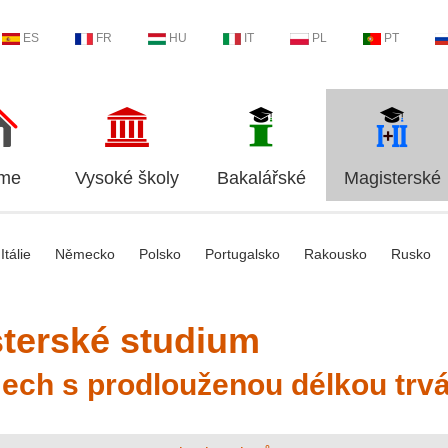
ES
FR
HU
IT
PL
PT
me
Vysoké školy
Bakalářské
Magisterské
Itálie
Německo
Polsko
Portugalsko
Rakousko
Rusko
terské studium
ech s prodlouženou délkou trvá