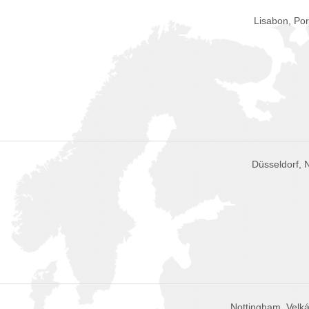
Lisabon, Por
Düsseldorf,
Nottingham, Velká