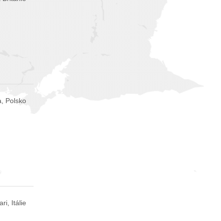
, Polsko
ari, Itálie