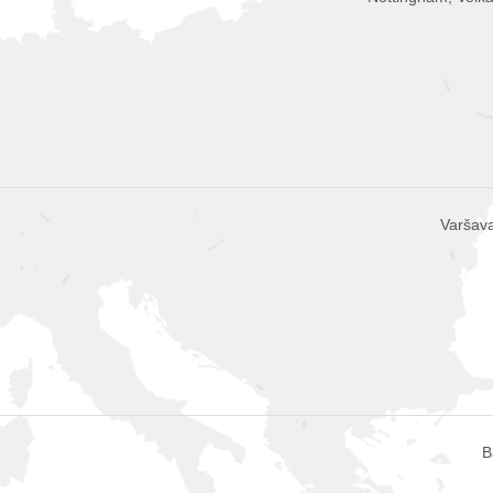
Varšava
B