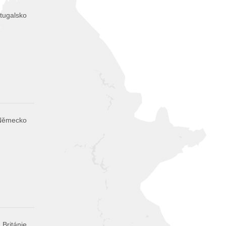
tugalsko
 Německo
 Británie