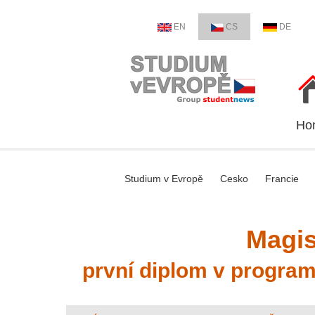
EN
CS
DE
Ho
Studium v Evropě
Cesko
Francie
Magis
první diplom v program