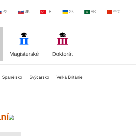
РУ
SK
TR
УК
AR
中文
Magisterské
Doktorát
Španělsko
Švýcarsko
Velká Británie
ní