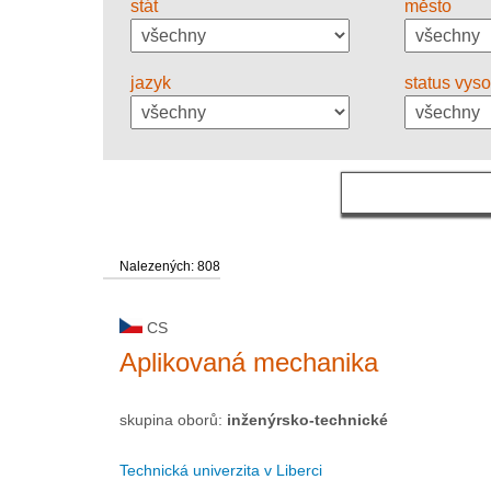
stát
město
jazyk
status vys
Nalezených: 808
CS
Aplikovaná mechanika
skupina oborů:
inženýrsko-technické
Technická univerzita v Liberci