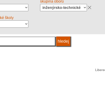
skupina oborů
oké školy
Libere