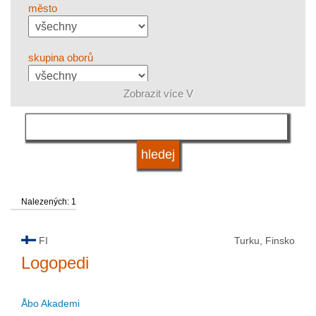
město
skupina oborů
Zobrazit více V
jazyk
status vysoké školy
Nalezených: 1
FI
Turku, Finsko
Logopedi
Åbo Akademi