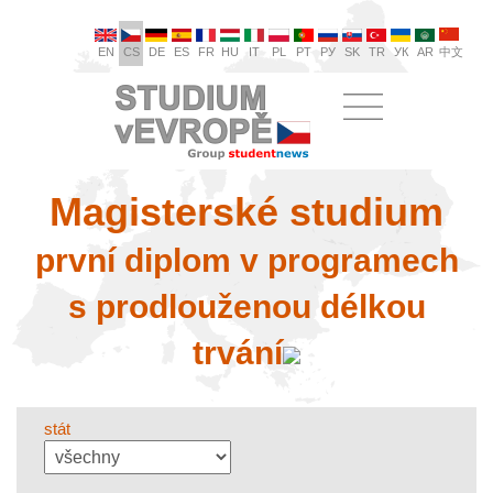
EN
CS
DE
ES
FR
HU
IT
PL
PT
РУ
SK
TR
УК
AR
中文
Magisterské studium
první diplom v programech
s prodlouženou délkou
trvání
stát